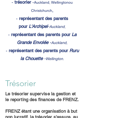
-
t
résorier
-
Auckland, Wellington
ou
,
Christchurch
-
représentant des parents
pour
L'Archipel
-
Auckland
,
-
représentant des parents
pour
La
Grande Envolée
-
Auckland,
-
représentant des parents
pour
Ruru
la Chouette
-
Wellington.
Trésorier
Le trésorier supervise la gestion et
le reporting des finances de FRENZ.
FRENZ étant une organisation à but
non lucratif, le trésorier s'assure, au